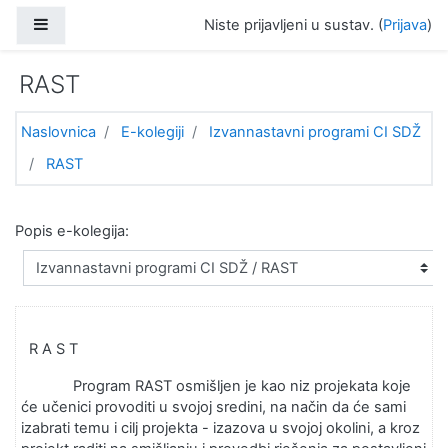
Preskoči na sadržaj
Bočni panel
Niste prijavljeni u sustav. (
Prijava
)
RAST
Naslovnica
E-kolegiji
Izvannastavni programi CI SDŽ
RAST
Popis e-kolegija:
R A S T
Program RAST osmišljen je kao niz projekata koje
će učenici provoditi u svojoj sredini, na način da će sami
izabrati temu i cilj projekta - izazova u svojoj okolini, a kroz