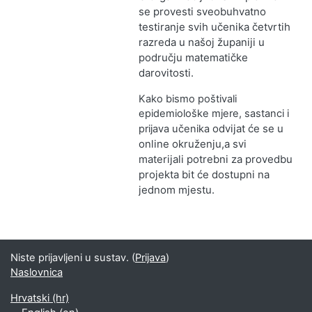
se provesti
sveobuhvatno
testiranje
svih učenika četvrtih
razreda
u našoj županiji
u
području matematičke
darovitosti.
Kako bismo poštivali
epidemiološke mjere, sastanci i
odvijat će se u
prijava učenika
online okruženju,
a svi
materijali potrebni za provedbu
projekta
bit će dostupni na
jednom mjestu.
Niste prijavljeni u sustav. (
Prijava
)
Naslovnica
Hrvatski ‎(hr)‎