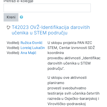
Pretraži e-kolegije
Kreni
T42023 OVŽ-Identifikacija darovitih
učenika u STEM području
Voditelj:
Ružica Đonlić
U sklopu projekta PAN RZC
Voditelj:
Lorelaj Lukačin
STEM, Centar izvrsnosti SDŽ
Voditelj:
Ana Majić
koordinira
aktivnosti
„Identifikacija
provedbu
darovitih učenika u STEM
području“.
U sklopu ove aktivnosti
planiramo
provesti
sveobuhvatno
testiranje
svih učenika četvrtih
razreda
u Osječko-baranjskoj i
Virovitičko-podravskoj