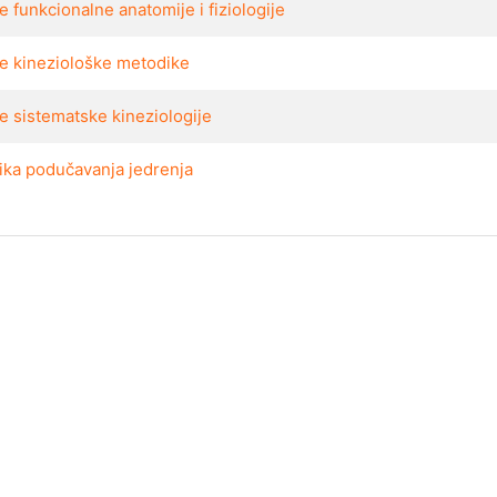
 funkcionalne anatomije i fiziologije
e kineziološke metodike
e sistematske kineziologije
ika podučavanja jedrenja