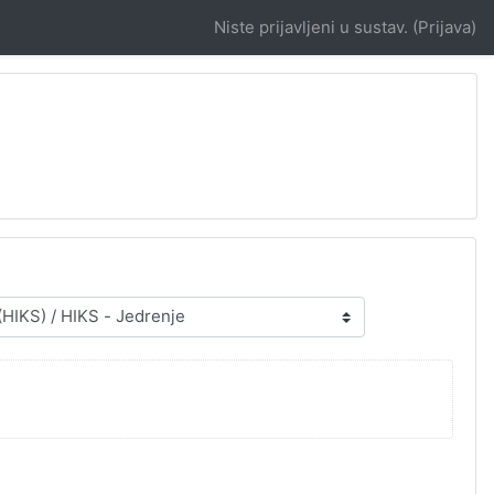
Niste prijavljeni u sustav. (
Prijava
)