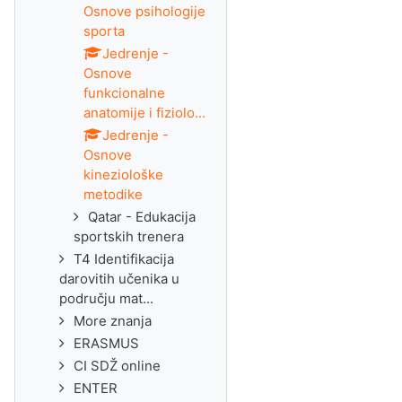
Osnove psihologije
sporta
Jedrenje -
Osnove
funkcionalne
anatomije i fiziolo...
Jedrenje -
Osnove
kineziološke
metodike
Qatar - Edukacija
sportskih trenera
T4 Identifikacija
darovitih učenika u
području mat...
More znanja
ERASMUS
CI SDŽ online
ENTER