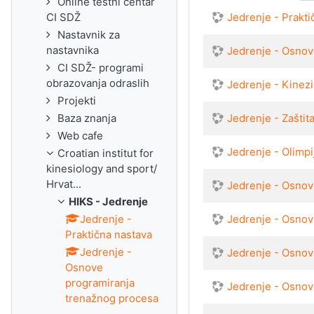
Online testni centar
CI SDŽ
Jedrenje - Prakti
Nastavnik za
nastavnika
Jedrenje - Osnov
CI SDŽ- programi
obrazovanja odraslih
Jedrenje - Kinezi
Projekti
Baza znanja
Jedrenje - Zaštit
Web cafe
Jedrenje - Olimp
Croatian institut for
kinesiology and sport/
Hrvat...
Jedrenje - Osnove
HIKS - Jedrenje
Jedrenje -
Jedrenje - Osnove
Praktična nastava
Jedrenje -
Jedrenje - Osnov
Osnove
programiranja
Jedrenje - Osnov
trenažnog procesa
...