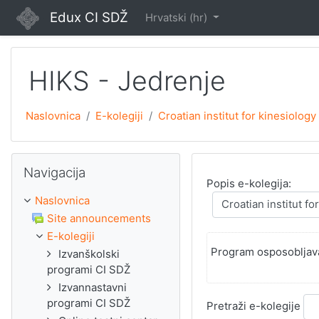
Preskoči na sadržaj
Edux CI SDŽ
Hrvatski ‎(hr)‎
HIKS - Jedrenje
Naslovnica
E-kolegiji
Croatian institut for kinesiology
Preskoči Navigacija
Navigacija
Popis e-kolegija:
Naslovnica
Site announcements
E-kolegiji
Program osposobljava
Izvanškolski
programi CI SDŽ
Izvannastavni
programi CI SDŽ
Pretraži e-kolegije