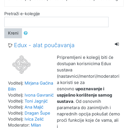
Pretraži e-kolegije
Kreni
Edux - alat poučavanja
Pripremljeni e kolegij biti će
dostupan korisnicima Edux
sustava
(nastavnici/mentori/moderatori),
a koristi se za
Voditelj:
Mirjana Gaćina
osnovno
upoznavanje i
Bilin
uspješno korištenje samog
Voditelj:
Ivona Gavranić
sustava
. Od osnovnih
Voditelj:
Toni Jagnjić
Voditelj:
Ana Majić
parametara do zanimljivih i
Voditelj:
Dragan Šupe
naprednih opcija pokušat ćemo
Voditelj:
Ivica Zelić
proći funkcije koje će vama, ali
Moderator:
Milan
i