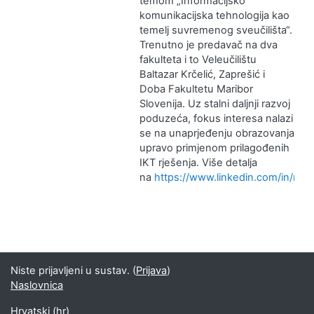
temom „Informacijsko
komunikacijska tehnologija kao
temelj suvremenog sveučilišta“.
Trenutno je predavač na dva
fakulteta i to Veleučilištu
Baltazar Krčelić, Zaprešić i
Doba Fakultetu Maribor
Slovenija. Uz stalni daljnji razvoj
poduzeća, fokus interesa nalazi
se na unaprjeđenju obrazovanja
upravo primjenom prilagođenih
IKT rješenja. Više detalja
na
https://www.linkedin.com/in/mil
Niste prijavljeni u sustav. (
Prijava
)
Naslovnica
Hrvatski ‎(hr)‎