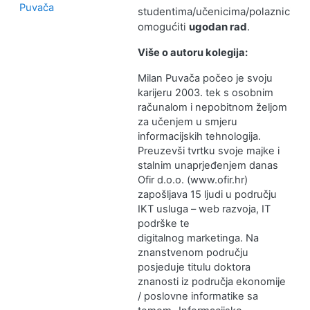
Puvača
studentima/učenicima/polaznicima
omogućiti
ugodan rad
.
Više o autoru kolegija:
Milan Puvača počeo je svoju
karijeru 2003. tek s osobnim
računalom i nepobitnom željom
za učenjem u smjeru
informacijskih tehnologija.
Preuzevši tvrtku svoje majke i
stalnim unaprjeđenjem danas
Ofir d.o.o. (www.ofir.hr)
zapošljava 15 ljudi u području
IKT usluga – web razvoja, IT
podrške te
digitalnog marketinga. Na
znanstvenom području
posjeduje titulu doktora
znanosti iz područja ekonomije
/ poslovne informatike sa