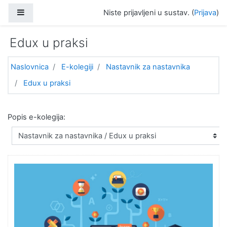
Preskoči na sadržaj
Bočni panel
Niste prijavljeni u sustav. (
Prijava
)
Edux u praksi
Naslovnica
E-kolegiji
Nastavnik za nastavnika
Edux u praksi
Popis e-kolegija: