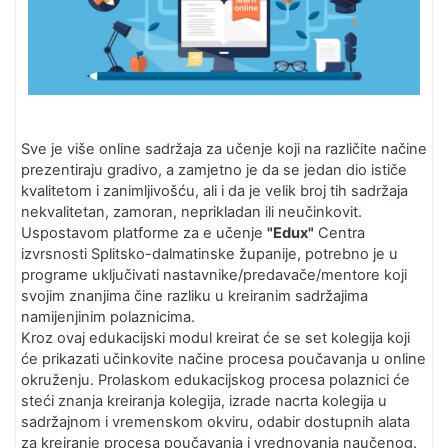
Sve je više online sadržaja za učenje koji na različite načine
prezentiraju gradivo, a zamjetno je da se jedan dio ističe
kvalitetom i zanimljivošću, ali i da je velik broj tih sadržaja
nekvalitetan, zamoran, neprikladan ili neučinkovit.
Uspostavom platforme za e učenje
"Edux"
Centra
izvrsnosti Splitsko-dalmatinske županije, potrebno je u
programe uključivati nastavnike/predavače/mentore koji
svojim znanjima čine razliku u kreiranim sadržajima
namijenjinim polaznicima.
Kroz ovaj edukacijski modul kreirat će se set kolegija koji
će prikazati učinkovite načine procesa poučavanja u online
okruženju. Prolaskom edukacijskog procesa polaznici će
steći znanja kreiranja kolegija, izrade nacrta kolegija u
sadržajnom i vremenskom okviru, odabir dostupnih alata
za kreiranje procesa poučavanja i vrednovanja naučenog.