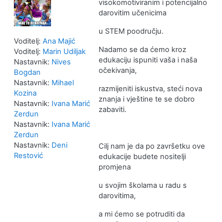
visokomotiviranim i potencijalno
darovitim učenicima
u STEM poodručju.
Voditelj:
Ana Majić
Nadamo se da ćemo kroz
Voditelj:
Marin Udiljak
edukaciju ispuniti vaša i naša
Nastavnik:
Nives
očekivanja,
Bogdan
Nastavnik:
Mihael
razmijeniti iskustva, steći nova
Kozina
znanja i vještine te se dobro
Nastavnik:
Ivana Marić
zabaviti.
Zerdun
Nastavnik:
Ivana Marić
Zerdun
Nastavnik:
Deni
Cilj nam je da po završetku ove
Restović
edukacije budete nositelji
promjena
u svojim školama u radu s
darovitima,
a mi ćemo se potruditi da