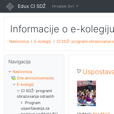
Preskoči na sadržaj
Edux CI SDŽ
Hrvatski ‎(hr)‎
Informacije o e-kolegij
Naslovnica
E-kolegiji
CI SDŽ- programi obrazovanja o
Preskoči Navigacija
Navigacija
Uspostava
Naslovnica
Site announcements
E-kolegiji
CI SDŽ- programi
obrazovanja odraslih
Program
usavršavanja za
poslove voditelja EU
Voditelj:
Ana Majić