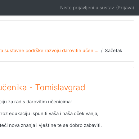
Niste prijavljeni u sustav. (
Prijava
)
a sustavne podrške razvoju darovitih učeni...
Sažetak
učenika - Tomislavgrad
iju za rad s darovitim učenicima!
z edukaciju ispuniti vaša i naša očekivanja,
steći nova znanja i vještine te se dobro zabaviti.